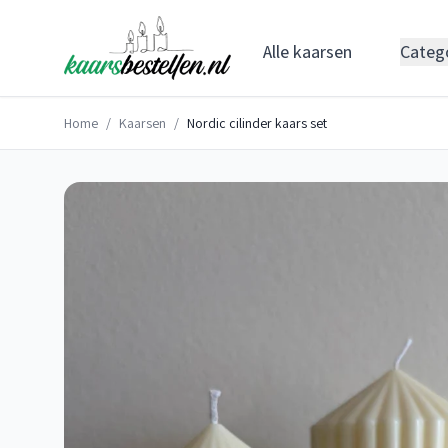
Alle kaarsen
Categ
Home
/
Kaarsen
/
Nordic cilinder kaars set