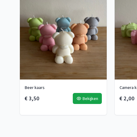
Beer kaars
Camera k
€ 3,50
€ 2,00
Bekijken