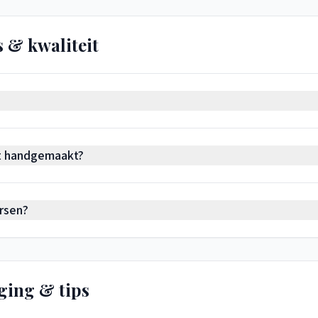
 & kwaliteit
cht handgemaakt?
rsen?
ging & tips