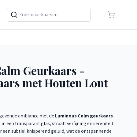
alm Geurkaars -
aars met Houten Lont
stgevende ambiance met de
Luminous Calm geurkaars
.
in een transparant glas, straalt verfijning en sereniteit
or een subtiel knisperend geluid, wat de ontspannende