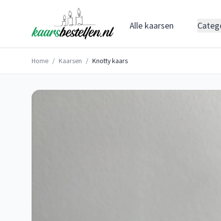
Alle kaarsen
Categ
Home
/
Kaarsen
/
Knotty kaars