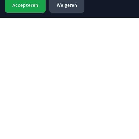
Accepteren
Weigeren
Specialist in handgemaakte kaarsen. hoogwaardige kwaliteit,
milieuvriendelijk en met liefde gemaakt in Nederland. Besteld binnen 1-5
werkdagen geleverd.
Kaarsen