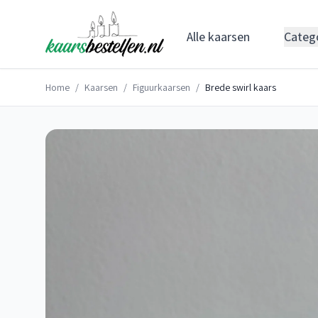
Alle kaarsen
Categ
Home
/
Kaarsen
/
Figuurkaarsen
/
Brede swirl kaars