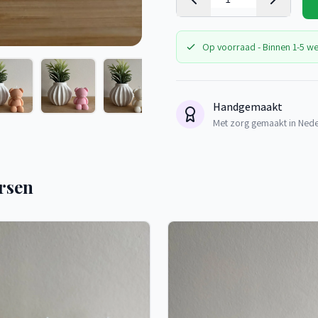
Op voorraad - Binnen 1-5 w
Handgemaakt
Met zorg gemaakt in Ned
rsen