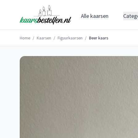
Alle kaarsen
Categ
Home
/
Kaarsen
/
Figuurkaarsen
/
Beer kaars