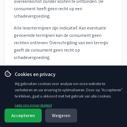
overeenkomst zonder kosten te ontbinden. De
consument heeft geen recht op een
schadevergoeding.
Alle levertermijnen zijn indicatief. Aan eventuele
genoemde termijnen kan de consument geen
rechten ontlenen. Overschrijding van een termijn
geeft de consument geen recht op
schadevergoeding.
In geval van ontbinding conform het lid 3 van dit
Cookies en privacy
artikel zal de ondernemer het bedrag dat de
consument betaald heeft zo spoedig mogelijk,
Wij gebruiken cookies voor analyse om onze website te
verbeteren en uw ervaring te optimaliseren. Door op "Accepteren"
doch uiterlijk binnen 14 dagen na ontbinding,
te klikken, gaat u akkoord met het gebruik van alle cookies.
terugbetalen.
Lees ons privacybeleid
Indien levering van een besteld product onmogelijk
Accepteren
Weigeren
blijkt te zijn, zal de ondernemer zich inspannen om
een vervangend artikel beschikbaar te stellen.